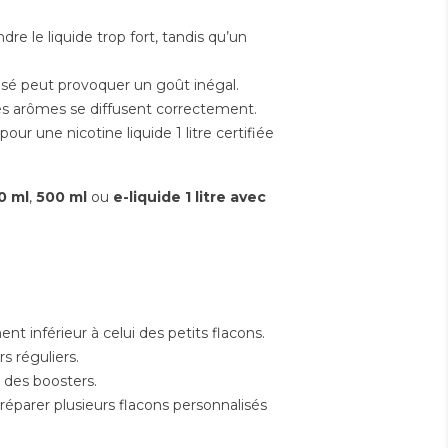
bouteilles...
velle est tombée : au
Le 
dre le liquide trop fort, tandis qu’un
vier 2026, le prix du
(PL
Lire la suite
en France flambe
ret
sé peut provoquer un goût inégal.
. Les paquets
maj
 les arômes se diffusent correctement.
tent de 10...
le...
pour une nicotine liquide 1 litre certifiée
 suite
Lire
0 ml
,
500 ml
ou
e-liquide 1 litre avec
nt inférieur à celui des petits flacons.
s réguliers.
t des boosters.
réparer plusieurs flacons personnalisés