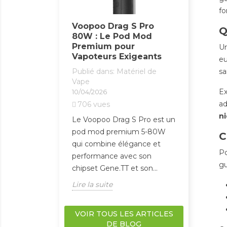
ium : enfin
Haute P
fo
ormat haut
Publié da
e
Voopoo Drag S Pro
Q
Vape
80W : Le Pod Mod
dans:
E-liquides
10/04/2026
Premium pour
Un
446
vue
Vapoteurs Exigeants
eu
Le UWELL 
Publié dans:
Matériel de
sa
s compromis
est un po
Vape
os flacons 10ml
Ex
10/04/2026
alliant co
r de nouvelles
ad
706
vues
performan
os 50ml pour
ni
OLED intuit
Le Voopoo Drag S Pro est un
pod mod premium 5-80W
Lire la sui
C
qui combine élégance et
Po
performance avec son
gu
chipset Gene.TT et son...
Lire la suite
VOIR TOUS LES ARTICLES
DE BLOG