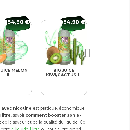
54,90 €
54,90 €
79,
JUICE MELON
BIG JUICE
THE MDS JU
1L
KIWI/CACTUS 1L
BLUE MANGU
CASSIS 50
 avec nicotine
est pratique, économique
1 litre
, savoir
comment booster son e-
 de la saveur et de la qualité du liquide. Ce
E-liquide 1L prêt à
Vo
 votre
e-liquide 1 litre
ou tout autre grand