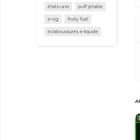
états-unis
puff jetable
e-cig
fruity fuel
éclaboussures e-liquide
A