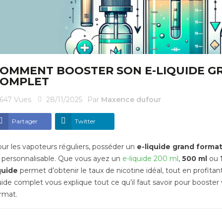
OMMENT BOOSTER SON E-LIQUIDE G
COMPLET
647
Vues
28/11/2025
Par
Maxence dufour
Partager
Twitter
ur les vapoteurs réguliers, posséder un
e-liquide grand format
 personnalisable. Que vous ayez un
e-liquide 200 ml
,
500 ml
ou
quide
permet d’obtenir le taux de nicotine idéal, tout en profitant
ide complet vous explique tout ce qu’il faut savoir pour booster
rmat.