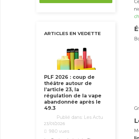
Ce
ni
ch
É
ARTICLES EN VEDETTE
B
 à éviter
PLF 2026 : coup de
tilise un e-
théâtre autour de
and format
1er févr
l’article 23, la
prix du 
dans:
E-liquides
régulation de la vape
augment
abandonnée après le
certain
49.3
déjà à 1
Gr
s de grande
Publié dans:
Les Actu
Publ
L
ttirent de plus
23/01/2026
23/01/2026
apoteurs en
Mê
980
vues
1748
vu
omie. Entre les
li