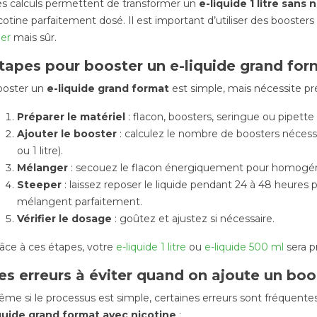
s calculs permettent de transformer un
e-liquide 1 litre sans 
cotine parfaitement dosé. Il est important d’utiliser des boosters
er
mais sûr.
tapes pour booster un e-liquide grand for
ooster un
e-liquide grand format
est simple, mais nécessite pré
Préparer le matériel
: flacon, boosters, seringue ou pipette
Ajouter le booster
: calculez le nombre de boosters nécess
ou 1 litre).
Mélanger
: secouez le flacon énergiquement pour homogénéi
E-liquide 1L prêt à
Steeper
: laissez reposer le liquide pendant 24 à 48 heures 
ier 2026 : les
vaper premium : enfin
Tabac
mélangent parfaitement.
tabac
le grand format haut
euros
ent encore,
de gamme
: le l
Vérifier le dosage
: goûtez et ajustez si nécessaire.
s paquets sont
devie
Publié dans:
E-liquides
3 €
écon
âce à ces étapes, votre
e-liquide 1 litre
ou
e-liquide 500 ml
sera p
26/12/2025
vapot
ié dans:
Les Actu
429
vues
es erreurs à éviter quand on ajoute un boo
P
La vape sans compromis
26/12/2
me si le processus est simple, certaines erreurs sont fréquentes
es
Vous aimez vos flacons 10ml
729
quide grand format avec nicotine
: