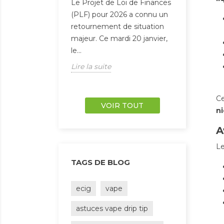
Le Projet de Loi de Finances
Le 1er fév
(PLF) pour 2026 a connu un
nouvelle 
retournement de situation
prix du ta
majeur. Ce mardi 20 janvier,
officielle
le...
France.Cet
Lire la suite
Lire la sui
Ce
VOIR TOUT
ni
A
Le
TAGS DE BLOG
ecig
vape
astuces vape drip tip