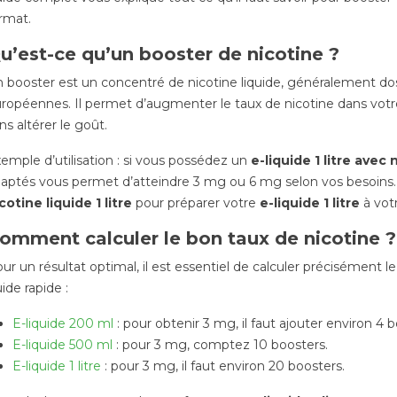
erformance
PLF 2026 : coup de
1er fé
rmat.
théâtre autour de
prix 
ns:
Matériel de
l’article 23, la
augm
u’est-ce qu’un booster de nicotine ?
régulation de la vape
certa
abandonnée après le
déjà 
 booster est un concentré de nicotine liquide, généralement 
s
49.3
ropéennes. Il permet d’augmenter le taux de nicotine dans vot
P
Caliburn G3 Pro
Publié dans:
Les Actu
23/01/2
ns altérer le goût.
d puissant de 35W
23/01/2026
1748
emple d’utilisation : si vous possédez un
e-liquide 1 litre avec 
mpacité et
980
vues
Le 1er 
aptés vous permet d’atteindre 3 mg ou 6 mg selon vos besoins.
ce. Avec son écran
Le Projet de Loi de Finances
nouvel
cotine liquide 1 litre
pour préparer votre
e-liquide 1 litre
à vot
if,...
(PLF) pour 2026 a connu un
prix du
te
retournement de situation
offici
omment calculer le bon taux de nicotine ?
majeur. Ce mardi 20 janvier,
France.
ur un résultat optimal, il est essentiel de calculer précisément l
le...
Lire la
ide rapide :
Lire la suite
E-liquide 200 ml
: pour obtenir 3 mg, il faut ajouter environ 4 
E-liquide 500 ml
: pour 3 mg, comptez 10 boosters.
E-liquide 1 litre
: pour 3 mg, il faut environ 20 boosters.