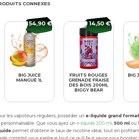
RODUITS CONNEXES
54,90 €
14,50 €
BIG JUICE
FRUITS ROUGES
BIG 
MANGUE 1L
GRENADE FRAISE
DES BOIS 200ML
BIGGY BEAR
ur les vapoteurs réguliers, posséder un
e-liquide grand format
 personnalisable. Que vous ayez un
e-liquide 200 ml
,
500 ml
ou
aliburn G3 Pro
quide
permet d’obtenir le taux de nicotine idéal, tout en profitant
d Compact 35W
ide complet vous explique tout ce qu’il faut savoir pour booster