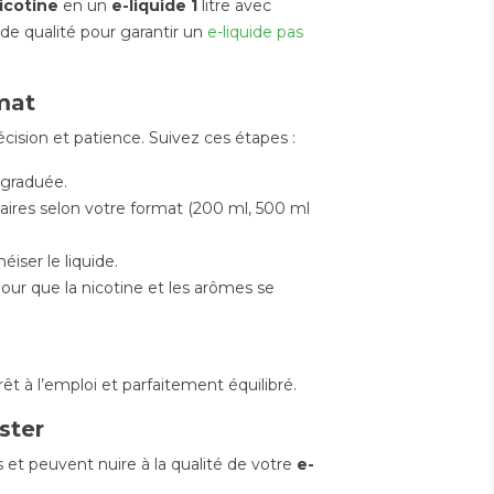
nicotine
en un
e-liquide 1
litre avec
 de qualité pour garantir un
e-liquide pas
mat
cision et patience. Suivez ces étapes :
 graduée.
aires selon votre format (200 ml, 500 ml
Les erreurs à éviter
ser le liquide.
lorsqu’on utilise un e-
pour que la nicotine et les arômes se
 à plus de 13
liquide grand format
PL
 dès janvier 2026
th
Publié dans:
E-liquides
itre d’e-liquide
l’a
01/12/2025
nt l’arme
rég
715
vues
omique des
ab
rêt à l’emploi et parfaitement équilibré.
eurs malins
49
Les e-liquides de grande
ster
contenance attirent de plus
ublié dans:
Les Actu
025
23/0
en plus les vapoteurs en
 et peuvent nuire à la qualité de votre
e-
6
vues
9
quête d’économie. Entre les