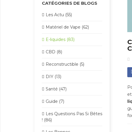
CATÉGORIES DE BLOGS
Les Actu (55)
Matériel de Vape (62)
E-liquides (83)
C
CBD (8)
Reconstructible (5)
DIY (13)
Po
Santé (47)
et
li
Guide (7)
gu
Les Questions Pas Si Bêtes
fo
! (86)