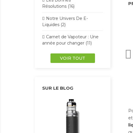
Les Bonnes
P
Résolutions (16)
Notre Univers De E-
Liquides (2)
Carnet de Vapoteur : Une
année pour changer (11)
VOIR TOUT
SUR LE BLOG
Po
et
UWELL C
li
L prêt à
: Le Po
gu