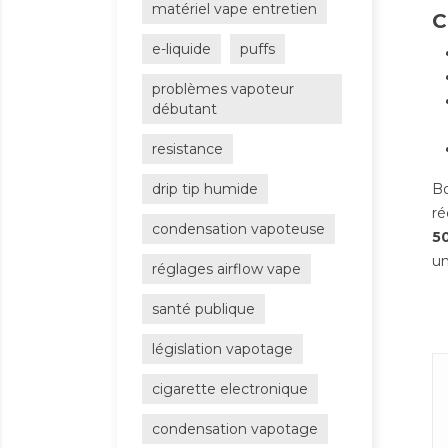
matériel vape entretien
C
e-liquide
puffs
problèmes vapoteur
débutant
resistance
drip tip humide
B
ré
condensation vapoteuse
5
un
réglages airflow vape
santé publique
législation vapotage
cigarette electronique
condensation vapotage