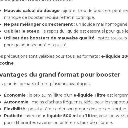
rier 2026, une
pour découvrir de nouvelles
La nou
augmentation des
saveurs et vos 50ml pour
Mauvais calcul du dosage
: ajouter trop de boosters peut ren
1er jan
bac entre
votre...
manque de booster réduira l’effet nicotinique.
tabac 
ment en vigueur en
Ne pas mélanger correctement
: un liquide mal homogénéi
Lire la suite
encore
te...
Oublier le steep
: le repos du liquide est essentiel pour que
augmen
te
Utiliser des boosters de mauvaise qualité
: optez toujours 
Lire la
pour garantir sécurité et qualité.
s précautions sont valables pour tous les formats :
e-liquide 20
cotine
.
vantages du grand format pour booster
s grands formats offrent plusieurs avantages :
Économie
: le prix au millilitre d’un
e-liquide 1 litre
est largeme
Autonomie
: moins d’achats fréquents, idéal pour les vapoteur
Flexibilité
: possibilité de créer son propre dosage en ajoutan
Praticité
: avec un
e-liquide 500 ml
ou
1 litre
, vous pouvez p
pour différentes saveurs ou différents taux de nicotine.