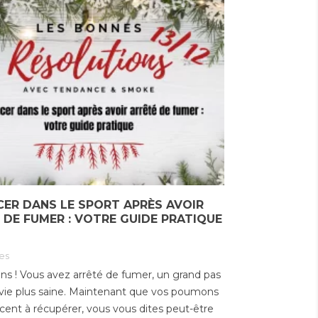
025
23/0
en plus les vapoteurs en
2
vues
9
quête d’économie. Entre les
bouteilles...
velle est tombée : au
Le 
vier 2026, le prix du
(PL
Lire la suite
en France flambe
ret
. Les paquets
maj
tent de 10...
le...
 suite
Lire
CER DANS LE SPORT APRÈS AVOIR
 DE FUMER : VOTRE GUIDE PRATIQUE
es
ions ! Vous avez arrêté de fumer, un grand pas
vie plus saine. Maintenant que vos poumons
nt à récupérer, vous vous dites peut-être