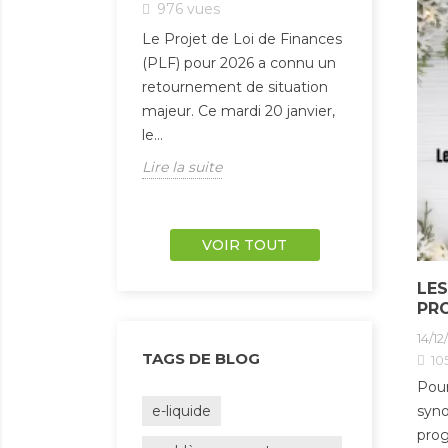
apoteurs en
976
vues
1747
vu
omie. Entre les
Le Projet de Loi de Finances
Le 1er fév
(PLF) pour 2026 a connu un
nouvelle 
retournement de situation
prix du ta
majeur. Ce mardi 20 janvier,
officielle
le...
France.Cet
Lire la suite
Lire la sui
VOIR TOUT
LES
PRO
14/12
TAGS DE BLOG
10
Pour
e-liquide
syno
prog