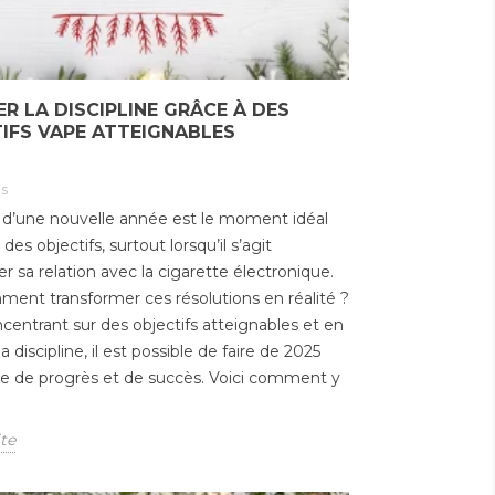
ER LA DISCIPLINE GRÂCE À DES
IFS VAPE ATTEIGNABLES
s
 d’une nouvelle année est le moment idéal
 des objectifs, surtout lorsqu’il s’agit
er sa relation avec la cigarette électronique.
Les erreurs à éviter
ent transformer ces résolutions en réalité ?
lorsqu’on utilise un e-
centrant sur des objectifs atteignables et en
 à plus de 13
liquide grand format
PL
la discipline, il est possible de faire de 2025
 dès janvier 2026
th
Publié dans:
E-liquides
e de progrès et de succès. Voici comment y
itre d’e-liquide
l’a
01/12/2025
nt l’arme
rég
714
vues
omique des
ab
ite
eurs malins
49
Les e-liquides de grande
contenance attirent de plus
ublié dans:
Les Actu