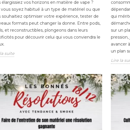
aliburn G3 Pro
 élargissiez vos horizons en matière de vape ?
consommat
d Compact 35W
vous soyez habitué à un type de matériel ou que
dépendanc
erformance
PLF 2026 : coup de
1er fé
 souhaitiez optimiser votre expérience, tester de
qui mérit
théâtre autour de
prix 
ns:
Matériel de
eaux formats peut changer la donne. Entre pods,
démarche 
l’article 23, la
augm
régulation de la vape
certa
, et reconstructibles, plongeons dans leurs
sur un pl
abandonnée après le
déjà 
ificités pour découvrir celui qui vous conviendra le
pression,
s
49.3
x.
avancer à
P
Caliburn G3 Pro
Publié dans:
Les Actu
23/01/2
un plan s
la suite
d puissant de 35W
23/01/2026
1747
Lire la su
mpacité et
976
vues
Le 1er 
ce. Avec son écran
Le Projet de Loi de Finances
nouvel
if,...
(PLF) pour 2026 a connu un
prix du
te
retournement de situation
offici
majeur. Ce mardi 20 janvier,
France.
le...
Lire la
Lire la suite