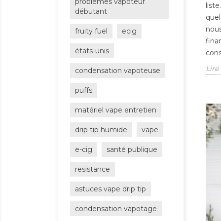
problèmes vapoteur
list
débutant
quel
nous
fruity fuel
ecig
fina
états-unis
cons
Lire 
condensation vapoteuse
puffs
matériel vape entretien
drip tip humide
vape
e-cig
santé publique
resistance
astuces vape drip tip
condensation vapotage