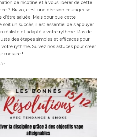
ion de nicotine et à vous libérer de cette
E-liquide 1L prêt à
Vo
e ? Bravo, c’est une décision courageuse
vrier 2026 : les
vaper premium : enfin
80
e d’être saluée. Mais pour que cette
du tabac
le grand format haut
Pr
soit un succès, il est essentiel de s’appuyer
entent encore,
de gamme
Va
ins paquets sont
an réaliste et adapté à votre rythme. Pas de
Publié dans:
E-liquides
Pub
à 13 €
 juste des étapes simples et efficaces pour
Vap
26/12/2025
 votre rythme. Suivez nos astuces pour créer
ublié dans:
Les Actu
10/
429
vues
026
ur mesure !
7
La vape sans compromis
vues
ite
Le 
Vous aimez vos flacons 10ml
février 2026, une
pod
pour découvrir de nouvelles
le augmentation des
qui
saveurs et vos 50ml pour
 tabac entre
per
votre...
ellement en vigueur en
chi
Lire la suite
Cette...
Lire
 suite