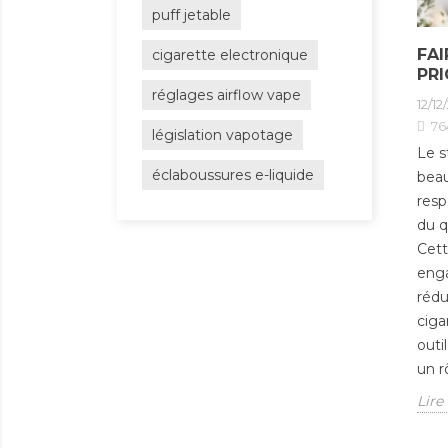
puff jetable
FAI
cigarette electronique
PRI
réglages airflow vape
12/12
76
législation vapotage
Le s
éclaboussures e-liquide
beau
resp
du q
Cett
enga
rédu
ciga
outi
un r
Lire 