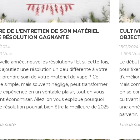
RE DE L'ENTRETIEN DE SON MATÉRIEL
CULTIV
E RÉSOLUTION GAGNANTE
OBJECT
2/2024
15/12/2024
3
Vues
509
Vue
elle année, nouvelles résolutions ! Et si, cette fois,
Le début
 ajoutiez une résolution un peu différente à votre
pour fixer
e : prendre soin de votre matériel de vape ? Ce
d’amélior
e simple, mais souvent négligé, peut transformer
Mais comm
E-liquide 1L prêt à
e expérience en un véritable plaisir, tout en vous
En se con
ier 2026 : les
vaper premium : enfin
Tabac
ant économiser. Allez, on vous explique pourquoi
cultivant 
tabac
le grand format haut
euros
e résolution pourrait bien être la meilleure de 2025
une anné
ent encore,
de gamme
: le l
s paquets sont
devie
parvenir.
Publié dans:
E-liquides
3 €
écon
26/12/2025
la suite
Lire la su
vapot
ié dans:
Les Actu
429
vues
P
La vape sans compromis