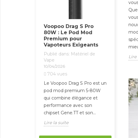
UWELL C
vous
L prêt à
: Le Po
Que 
ium : enfin
Haute P
vous
ormat haut
Publié da
nouv
e
Voopoo Drag S Pro
Vape
mods
80W : Le Pod Mod
dans:
E-liquides
10/04/2026
Premium pour
spéc
444
vue
Vapoteurs Exigeants
mieu
Le UWELL 
Publié dans:
Matériel de
Lire 
s compromis
est un po
Vape
os flacons 10ml
10/04/2026
alliant co
r de nouvelles
704
vues
performan
os 50ml pour
OLED intuit
Le Voopoo Drag S Pro est un
pod mod premium 5-80W
Lire la sui
qui combine élégance et
performance avec son
chipset Gene.TT et son...
Lire la suite