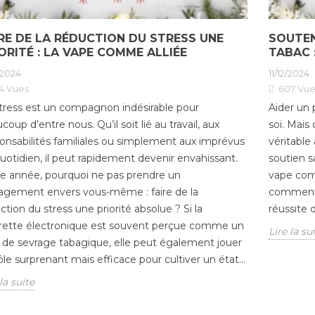
RE DE LA RÉDUCTION DU STRESS UNE
SOUTEN
ORITÉ : LA VAPE COMME ALLIÉE
TABAC 
/2024
11/12/2024
4
Vues
607
Vue
tress est un compagnon indésirable pour
Aider un 
coup d’entre nous. Qu’il soit lié au travail, aux
soi. Mais
onsabilités familiales ou simplement aux imprévus
véritable
uotidien, il peut rapidement devenir envahissant.
soutien s
e année, pourquoi ne pas prendre un
vape comm
gement envers vous-même : faire de la
comment l
ction du stress une priorité absolue ? Si la
réussite 
rette électronique est souvent perçue comme un
Lire la su
l de sevrage tabagique, elle peut également jouer
ôle surprenant mais efficace pour cultiver un état...
la suite