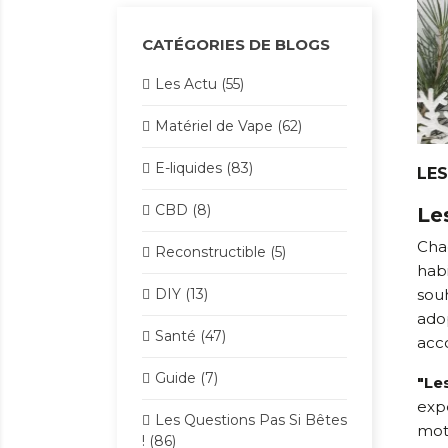
CATÉGORIES DE BLOGS
Les Actu (55)
Matériel de Vape (62)
E-liquides (83)
LE
CBD (8)
Le
Chaq
Reconstructible (5)
habi
DIY (13)
souh
adop
Santé (47)
acc
Guide (7)
"Le
expé
Les Questions Pas Si Bêtes
moti
! (86)