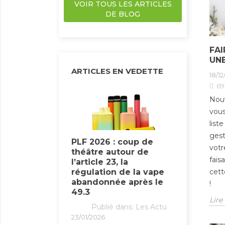
VOIR TOUS LES ARTICLES
DE BLOG
FAI
UN
ARTICLES EN VEDETTE
18/1
69
Nouv
vous
list
 à éviter
gest
PLF 2026 : coup de
tilise un e-
votr
théâtre autour de
and format
1er févr
fais
l’article 23, la
prix du 
dans:
E-liquides
cett
régulation de la vape
augment
abandonnée après le
certain
!
49.3
déjà à 1
Lire 
s de grande
Publié dans:
Les Actu
Publ
ttirent de plus
23/01/2026
23/01/2026