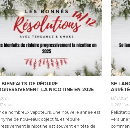
26/12/2
es
Vous aimez vos flacons 10ml
728
rier 2026, une
pour découvrir de nouvelles
La nou
augmentation des
saveurs et vos 50ml pour
1er jan
bac entre
votre...
tabac 
ment en vigueur en
Lire la suite
encore
te...
augmen
te
Lire la
 BIENFAITS DE RÉDUIRE
SE LAN
GRESSIVEMENT LA NICOTINE EN 2025
ARRÊTÉ
/2024
13/12/2024
57
Vues
2654
Vu
 de nombreux vapoteurs, une nouvelle année est
Félicitat
nyme de nouveaux objectifs, et réduire
vers une 
ressivement la nicotine est souvent en tête de
commence