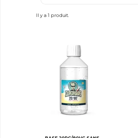
Il y a 1 produit.
BASE 20PG/80VG SANS...