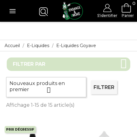
0
S'identifier
Panier
Accueil
E-Liquides
E-Liquides Goyave
FILTRER PAR
Nouveaux produits en
FILTRER

premier
Affichage 1-15 de 15 article(s)
PRIX DÉGRESSIF