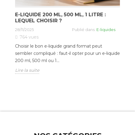
E-LIQUIDE 200 ML, 500 ML, 1 LITRE :
L
LEQUEL CHOISIR ?
UT
28/11/2025
Publié dans:
E-liquides
01/
764
vues
Choisir le bon e-liquide grand format peut
Le
sembler compliqué : faut-il opter pour un e-liquide
pl
200 ml, 500 ml ou 1...
Ent
Lire la suite
Lir