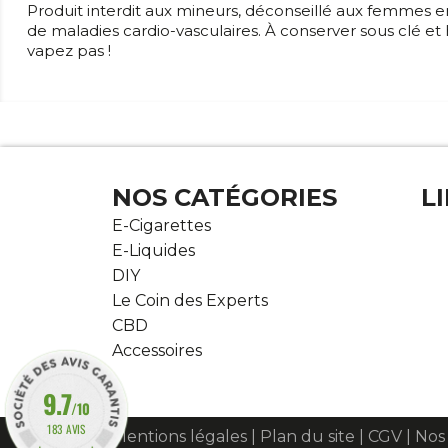
Produit interdit aux mineurs, déconseillé aux femmes e
de maladies cardio-vasculaires. À conserver sous clé et
vapez pas !
NOS CATÉGORIES
L
E-Cigarettes
E-Liquides
DIY
Le Coin des Experts
CBD
Accessoires
9.7
/10
183 AVIS
Mentions légales
|
Plan du site
|
CGV
|
Nos