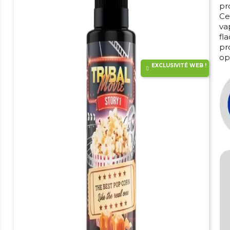
pr
Ce
va
fl
pr
op
EXCLUSIVITÉ WEB !