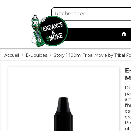
Accueil
E-Liquides
Story 1 100ml Tribal Movie by Tribal F
E
M
Dé
pa
am
l'
ca
cr
Pr
ut