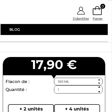
0
S'identifier
Panier
BLOG
17,90 €
Flacon de :
Quantité :
+ 2 unités
+ 4 unités