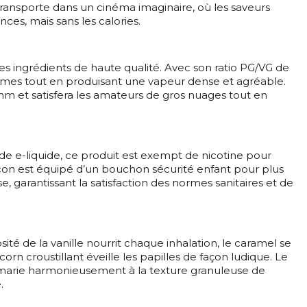
transporte dans un cinéma imaginaire, où les saveurs
ces, mais sans les calories.
es ingrédients de haute qualité. Avec son ratio PG/VG de
arômes tout en produisant une vapeur dense et agréable.
m et satisfera les amateurs de gros nuages tout en
e e-liquide, ce produit est exempt de nicotine pour
lacon est équipé d’un bouchon sécurité enfant pour plus
se, garantissant la satisfaction des normes sanitaires et de
té de la vanille nourrit chaque inhalation, le caramel se
n croustillant éveille les papilles de façon ludique. Le
 marie harmonieusement à la texture granuleuse de
.