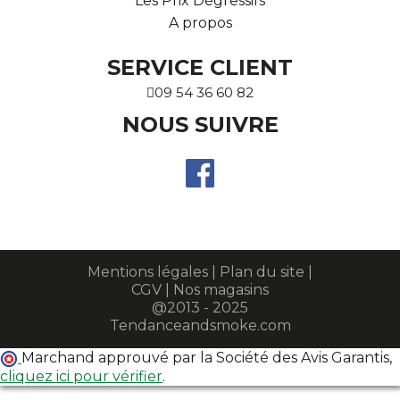
Les Prix Dégressifs
A propos
SERVICE CLIENT
09 54 36 60 82
NOUS SUIVRE
Mentions légales
|
Plan du site
|
CGV
|
Nos magasins
@2013 - 2025
Tendanceandsmoke.com
Marchand approuvé par la Société des Avis Garantis,
cliquez ici pour vérifier
.