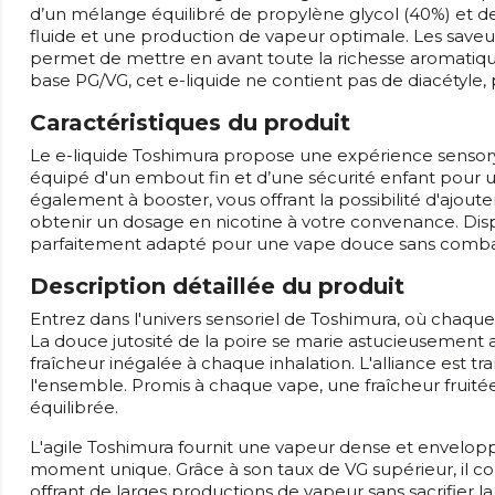
d’un mélange équilibré de propylène glycol (40%) et de
fluide et une production de vapeur optimale. Les saveur
permet de mettre en avant toute la richesse aromatiq
base PG/VG, cet e-liquide ne contient pas de diacétyle
Caractéristiques du produit
Le e-liquide Toshimura propose une expérience sensoryie
équipé d'un embout fin et d’une sécurité enfant pour un
également à booster, vous offrant la possibilité d'ajoute
obtenir un dosage en nicotine à votre convenance. Disp
parfaitement adapté pour une vape douce sans combattr
Description détaillée du produit
Entrez dans l'univers sensoriel de Toshimura, où chaque 
La douce jutosité de la poire se marie astucieusement 
fraîcheur inégalée à chaque inhalation. L'alliance est t
l'ensemble. Promis à chaque vape, une fraîcheur fruit
équilibrée.
L'agile Toshimura fournit une vapeur dense et envelo
moment unique. Grâce à son taux de VG supérieur, il conv
offrant de larges productions de vapeur sans sacrifier l