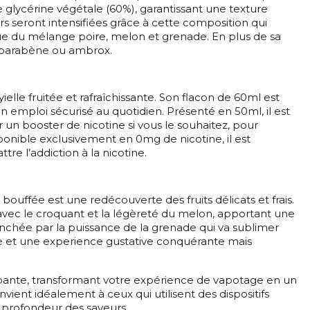
 glycérine végétale (60%), garantissant une texture
s seront intensifiées grâce à cette composition qui
ue du mélange poire, melon et grenade. En plus de sa
, parabène ou ambrox.
lle fruitée et rafraîchissante. Son flacon de 60ml est
 emploi sécurisé au quotidien. Présenté en 50ml, il est
r un booster de nicotine si vous le souhaitez, pour
onible exclusivement en 0mg de nicotine, il est
e l’addiction à la nicotine.
bouffée est une redécouverte des fruits délicats et frais.
avec le croquant et la légèreté du melon, apportant une
ranchée par la puissance de la grenade qui va sublimer
ée et une experience gustative conquérante mais
ppante, transformant votre expérience de vapotage en un
ient idéalement à ceux qui utilisent des dispositifs
a profondeur des saveurs.