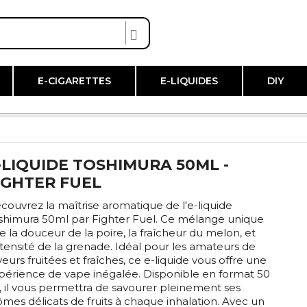
E-CIGARETTES
E-LIQUIDES
DIY
-LIQUIDE TOSHIMURA 50ML -
IGHTER FUEL
couvrez la maîtrise aromatique de l'e-liquide
shimura 50ml par Fighter Fuel. Ce mélange unique
lie la douceur de la poire, la fraîcheur du melon, et
intensité de la grenade. Idéal pour les amateurs de
veurs fruitées et fraîches, ce e-liquide vous offre une
périence de vape inégalée. Disponible en format 50
, il vous permettra de savourer pleinement ses
ômes délicats de fruits à chaque inhalation. Avec un