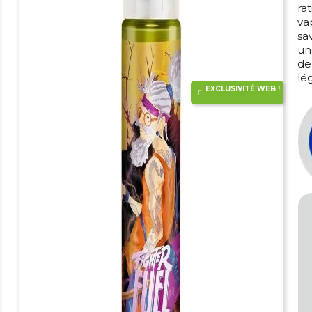
ra
va
sa
un
de
lé
EXCLUSIVITÉ WEB !