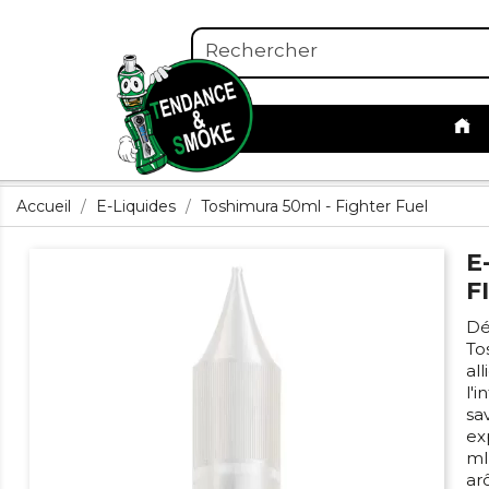
Accueil
E-Liquides
Toshimura 50ml - Fighter Fuel
E
F
Dé
To
al
l'
sa
ex
ml
ar