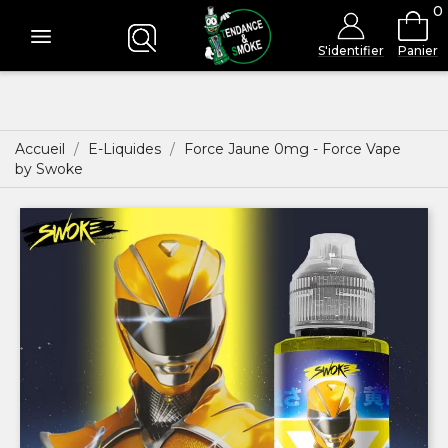
0
S'identifier
Panier
Accueil
E-Liquides
Force Jaune 0mg - Force Vape
by Swoke