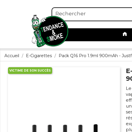
Accueil
E-Cigarettes
Pack Q16 Pro 1.9ml 900mAh - Just
E
VICTIME DE SON SUCCÈS
9
Le
va
ef
un
se
ré
ex
plu