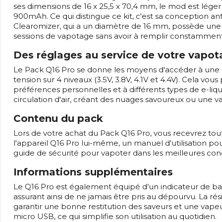
ses dimensions de 16 x 25,5 x 70,4 mm, le mod est léger 
900mAh. Ce qui distingue ce kit, c'est sa conception an
Clearomizer, qui a un diamètre de 16 mm, possède un
sessions de vapotage sans avoir à remplir constamment
Des réglages au service de votre vapo
Le Pack Q16 Pro se donne les moyens d'accéder à une 
tension sur 4 niveaux (3.5V, 3.8V, 4.1V et 4.4V). Cela v
préférences personnelles et à différents types de e-liqu
circulation d'air, créant des nuages savoureux ou une v
Contenu du pack
Lors de votre achat du Pack Q16 Pro, vous recevrez tou
l'appareil Q16 Pro lui-même, un manuel d'utilisation 
guide de sécurité pour vapoter dans les meilleures cond
Informations supplémentaires
Le Q16 Pro est également équipé d’un indicateur de batt
assurant ainsi de ne jamais être pris au dépourvu. La 
garantir une bonne restitution des saveurs et une vapeu
micro USB, ce qui simplifie son utilisation au quotidien.