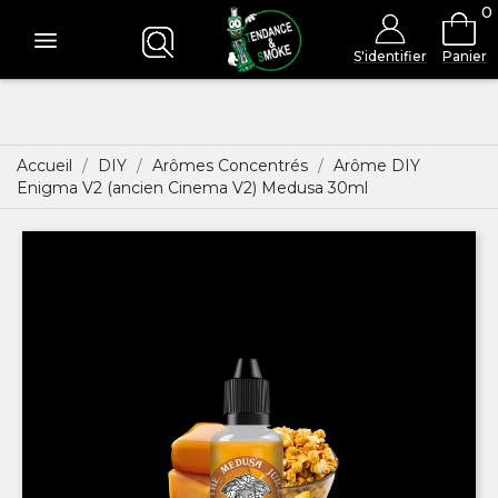
0
S'identifier
Panier
Accueil
DIY
Arômes Concentrés
Arôme DIY
Enigma V2 (ancien Cinema V2) Medusa 30ml